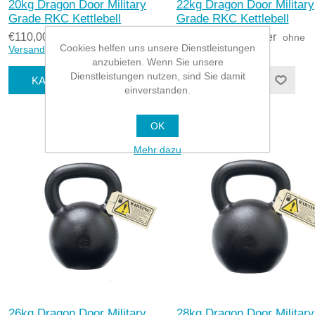
20kg Dragon Door Military
22kg Dragon Door Military
Grade RKC Kettlebell
Grade RKC Kettlebell
€110,00 inkl. Steuer
€121,00 inkl. Steuer
ohne
ohne
Cookies helfen uns unsere Dienstleistungen
Versand
Versand
anzubieten. Wenn Sie unsere
Dienstleistungen nutzen, sind Sie damit
einverstanden.
OK
Mehr dazu
26kg Dragon Door Military
28kg Dragon Door Military