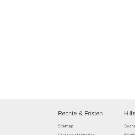
Rechte & Fristen
Hilf
Sitemap
Such
Versandinformation
Kürzl