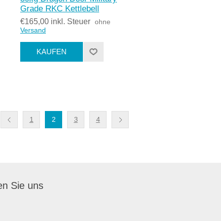
Grade RKC Kettlebell
€165,00 inkl. Steuer
ohne
Versand
1
2
3
4
en Sie uns